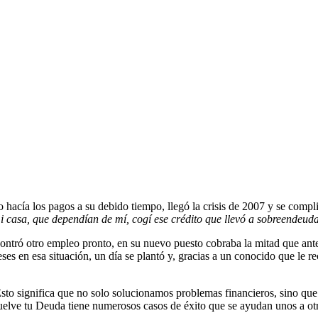
acía los pagos a su debido tiempo, llegó la crisis de 2007 y se compli
 casa, que dependían de mí, cogí ese crédito que llevó a sobreendeu
contró otro empleo pronto, en su nuevo puesto cobraba la mitad que an
s en esa situación, un día se plantó y, gracias a un conocido que le
sto significa que no solo solucionamos problemas financieros, sino q
uelve tu Deuda tiene numerosos casos de éxito que se ayudan unos a ot