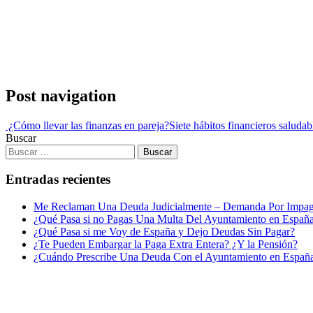
Post navigation
¿Cómo llevar las finanzas en pareja?
Siete hábitos financieros saludab
Buscar
Entradas recientes
Me Reclaman Una Deuda Judicialmente – Demanda Por Impa
¿Qué Pasa si no Pagas Una Multa Del Ayuntamiento en Españ
¿Qué Pasa si me Voy de España y Dejo Deudas Sin Pagar?
¿Te Pueden Embargar la Paga Extra Entera? ¿Y la Pensión?
¿Cuándo Prescribe Una Deuda Con el Ayuntamiento en Españ