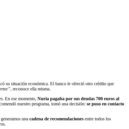
có su situación económica. El banco le ofreció otro crédito que
darme”
, reconoce ella misma.
tes. En ese momento,
Nuria pagaba por sus deudas 700 euros al
 recomendó nuestro programa, tomó una decisión:
se puso en contacto
ue generamos una
cadena de recomendaciones
entre todos los
ros.