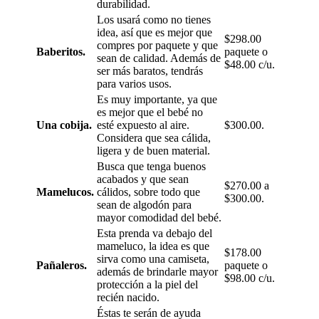
durabilidad.
Los usará como no tienes
idea, así que es mejor que
$298.00
compres por paquete y que
Baberitos.
paquete o
sean de calidad. Además de
$48.00 c/u.
ser más baratos, tendrás
para varios usos.
Es muy importante, ya que
es mejor que el bebé no
Una cobija.
esté expuesto al aire.
$300.00.
Considera que sea cálida,
ligera y de buen material.
Busca que tenga buenos
acabados y que sean
$270.00 a
Mamelucos.
cálidos, sobre todo que
$300.00.
sean de algodón para
mayor comodidad del bebé.
Esta prenda va debajo del
mameluco, la idea es que
$178.00
sirva como una camiseta,
Pañaleros.
paquete o
además de brindarle mayor
$98.00 c/u.
protección a la piel del
recién nacido.
Éstas te serán de ayuda