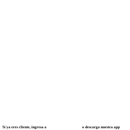
Si ya eres cliente, ingresa a
Mi Espacio Resuelve
o descarga nuestra app