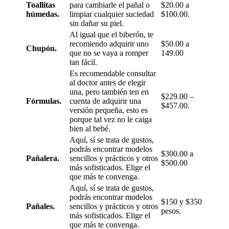
Toallitas
para cambiarle el pañal o
$20.00 a
húmedas.
limpiar cualquier suciedad
$100.00.
sin dañar su piel.
Al igual que el biberón, te
recomiendo adquirir uno
$50.00 a
Chupón.
que no se vaya a romper
149.00
tan fácil.
Es recomendable consultar
al doctor antes de elegir
una, pero también ten en
$229.00 –
Fórmulas.
cuenta de adquirir una
$457.00.
versión pequeña, esto es
porque tal vez no le caiga
bien al bebé.
Aquí, sí se trata de gustos,
podrás encontrar modelos
$300.00 a
Pañalera.
sencillos y prácticos y otros
$500.00
más sofisticados. Elige el
que más te convenga.
Aquí, sí se trata de gustos,
podrás encontrar modelos
$150 y $350
Pañales.
sencillos y prácticos y otros
pesos.
más sofisticados. Elige el
que más te convenga.