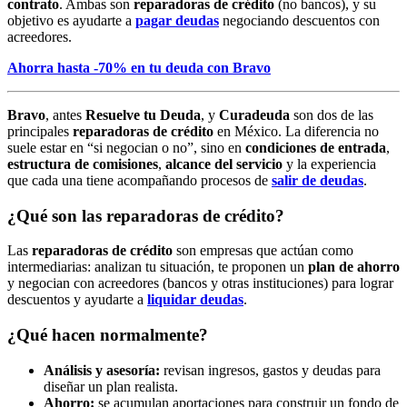
contrato
. Ambas son
reparadoras de crédito
(no bancos), y su
objetivo es ayudarte a
pagar deudas
negociando descuentos con
acreedores.
Ahorra hasta -70% en tu deuda con Bravo
Bravo
, antes
Resuelve tu Deuda
, y
Curadeuda
son dos de las
principales
reparadoras de crédito
en México. La diferencia no
suele estar en “si negocian o no”, sino en
condiciones de entrada
,
estructura de comisiones
,
alcance del servicio
y la experiencia
que cada una tiene acompañando procesos de
salir de deudas
.
¿Qué son las reparadoras de crédito?
Las
reparadoras de crédito
son empresas que actúan como
intermediarias: analizan tu situación, te proponen un
plan de ahorro
y negocian con acreedores (bancos y otras instituciones) para lograr
descuentos y ayudarte a
liquidar deudas
.
¿Qué hacen normalmente?
Análisis y asesoría:
revisan ingresos, gastos y deudas para
diseñar un plan realista.
Ahorro:
se acumulan aportaciones para construir un fondo de