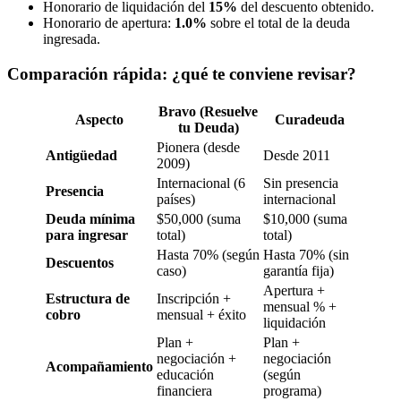
Honorario de liquidación del
15%
del descuento obtenido.
Honorario de apertura:
1.0%
sobre el total de la deuda
ingresada.
Comparación rápida: ¿qué te conviene revisar?
Bravo (Resuelve
Aspecto
Curadeuda
tu Deuda)
Pionera (desde
Antigüedad
Desde 2011
2009)
Internacional (6
Sin presencia
Presencia
países)
internacional
Deuda mínima
$50,000 (suma
$10,000 (suma
para ingresar
total)
total)
Hasta 70% (según
Hasta 70% (sin
Descuentos
caso)
garantía fija)
Apertura +
Estructura de
Inscripción +
mensual % +
cobro
mensual + éxito
liquidación
Plan +
Plan +
negociación +
negociación
Acompañamiento
educación
(según
financiera
programa)