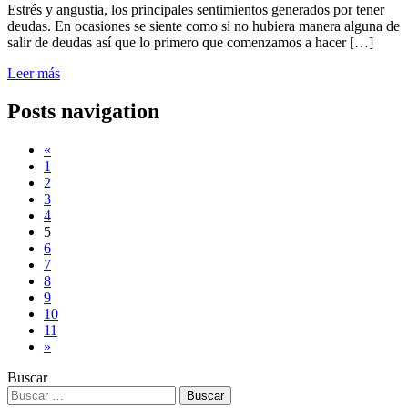
Estrés y angustia, los principales sentimientos generados por tener
deudas. En ocasiones se siente como si no hubiera manera alguna de
salir de deudas así que lo primero que comenzamos a hacer […]
Leer más
Posts navigation
«
1
2
3
4
5
6
7
8
9
10
11
»
Buscar