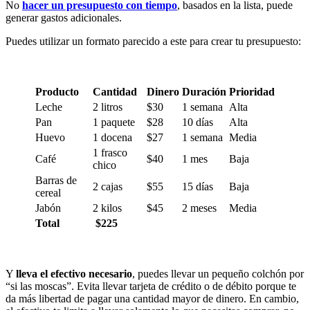
No
hacer un presupuesto con tiempo
, basados en la lista, puede
generar gastos adicionales.
Puedes utilizar un formato parecido a este para crear tu presupuesto:
Producto
Cantidad
Dinero
Duración
Prioridad
Leche
2 litros
$30
1 semana
Alta
Pan
1 paquete
$28
10 días
Alta
Huevo
1 docena
$27
1 semana
Media
1 frasco
Café
$40
1 mes
Baja
chico
Barras de
2 cajas
$55
15 días
Baja
cereal
Jabón
2 kilos
$45
2 meses
Media
Total
$225
Y
lleva el efectivo necesario
, puedes llevar un pequeño colchón por
“si las moscas”. Evita llevar tarjeta de crédito o de débito porque te
da más libertad de pagar una cantidad mayor de dinero. En cambio,