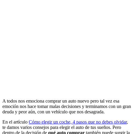
A todos nos emociona comprar un auto nuevo pero tal vez esa
emoción nos hace tomar malas decisiones y terminamos con un gran
deuda y peor aún, con un vehículo que nos desagrada.
En el artículo
Cómo elegir un coche, 4 pasos que no debes olvidar
,
te damos varios consejos para elegir el auto de tus sueños. Pero
dentro de la decisión de
qué auto comprar
también puede surgir la