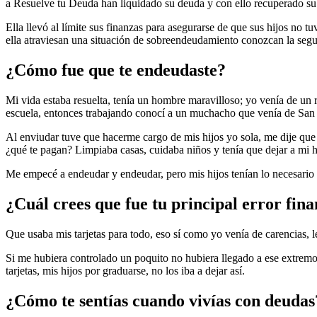
a Resuelve tu Deuda han liquidado su deuda y con ello recuperado su 
Ella llevó al límite sus finanzas para asegurarse de que sus hijos no 
ella atraviesan una situación de sobreendeudamiento conozcan la seg
¿Cómo fue que te endeudaste?
Mi vida estaba resuelta, tenía un hombre maravilloso; yo venía de un
escuela, entonces trabajando conocí a un muchacho que venía de San
Al enviudar tuve que hacerme cargo de mis hijos yo sola, me dije que m
¿qué te pagan? Limpiaba casas, cuidaba niños y tenía que dejar a mi h
Me empecé a endeudar y endeudar, pero mis hijos tenían lo necesario 
¿Cuál crees que fue tu principal error fin
Que usaba mis tarjetas para todo, eso sí como yo venía de carencias, 
Si me hubiera controlado un poquito no hubiera llegado a ese extrem
tarjetas, mis hijos por graduarse, no los iba a dejar así.
¿Cómo te sentías cuando vivías con deudas