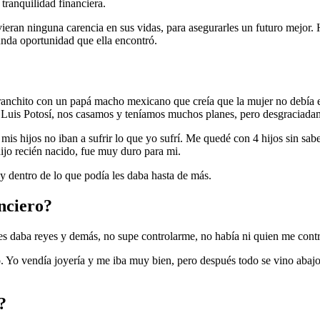
tranquilidad financiera.
tuvieran ninguna carencia en sus vidas, para asegurarles un futuro mejo
unda oportunidad que ella encontró.
 ranchito con un papá macho mexicano que creía que la mujer no debía e
 Luis Potosí, nos casamos y teníamos muchos planes, pero desgraciad
is hijos no iban a sufrir lo que yo sufrí. Me quedé con 4 hijos sin sabe
ijo recién nacido, fue muy duro para mi.
y dentro de lo que podía les daba hasta de más.
anciero?
les daba reyes y demás, no supe controlarme, no había ni quien me cont
o. Yo vendía joyería y me iba muy bien, pero después todo se vino aba
?