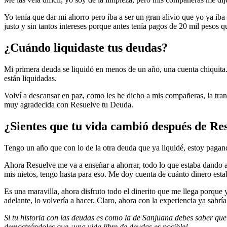
Yo tenía que dar mi ahorro pero iba a ser un gran alivio que yo ya iba 
justo y sin tantos intereses porque antes tenía pagos de 20 mil pesos 
¿Cuándo liquidaste tus deudas?
Mi primera deuda se liquidó en menos de un año, una cuenta chiquita. 
están liquidadas.
Volví a descansar en paz, como les he dicho a mis compañeras, la tran
muy agradecida con Resuelve tu Deuda.
¿Sientes que tu vida cambió después de R
Tengo un año que con lo de la otra deuda que ya liquidé, estoy pagan
Ahora Resuelve me va a enseñar a ahorrar, todo lo que estaba dando a
mis nietos, tengo hasta para eso. Me doy cuenta de cuánto dinero est
Es una maravilla, ahora disfruto todo el dinerito que me llega porque y
adelante, lo volvería a hacer. Claro, ahora con la experiencia ya sabr
Si tu historia con las deudas es como la de Sanjuana debes saber q
demostrándoles que ¡una vida libre de deudas es posible!