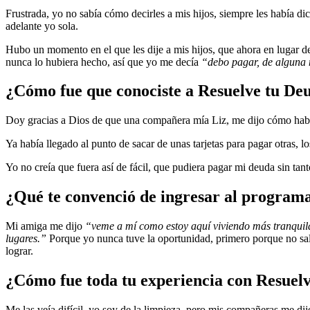
Frustrada, yo no sabía cómo decirles a mis hijos, siempre les había d
adelante yo sola.
Hubo un momento en el que les dije a mis hijos, que ahora en lugar de
nunca lo hubiera hecho, así que yo me decía
“debo pagar, de alguna 
¿Cómo fue que conociste a Resuelve tu D
Doy gracias a Dios de que una compañera mía Liz, me dijo cómo habí
Ya había llegado al punto de sacar de unas tarjetas para pagar otras, 
Yo no creía que fuera así de fácil, que pudiera pagar mi deuda sin tan
¿Qué te convenció de ingresar al program
Mi amiga me dijo
“veme a mí como estoy aquí viviendo más tranquila,
lugares.”
Porque yo nunca tuve la oportunidad, primero porque no salí
lograr.
¿Cómo fue toda tu experiencia con Resuel
Me las veía difícil, yo soy de la limpieza, pero mis compañeras me di