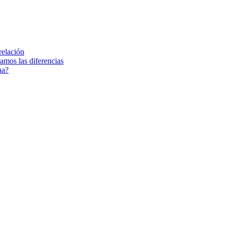
relación
amos las diferencias
na?