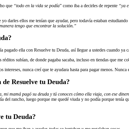
icho que
“todo en la vida se podía
” como iba a decirles de repente
“ya e
 yo darles ellos me tenían que ayudar, pero todavía estaban estudiando
manera tengo que encontrar la solución.”
euda?
a pagado ella con Resuelve tu Deuda, así llegue a ustedes cuando ya 
los réditos subían, de donde pagaba sacaba, incluso en tiendas que me co
tos intereses, nunca creí que te ayudara hasta para pagar menos. Nunca 
a de Resuelve tu Deuda?
 mi mamá pagó su deuda y tú conoces cómo ella viaja, con ese dinero q
a del rancho, luego porque me quedé viuda y no podía porque tenía que s
ve tu Deuda?
jeron que me iban a ayudar, todas se juntaban y me regalaban cosas.