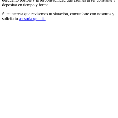
descuento posible y la responsabilidad que asumes al ser constante y
depositar en tiempo y forma.
Si te interesa que revisemos tu situación, comunícate con nosotros y
solicita tu
asesoría gratuita
.