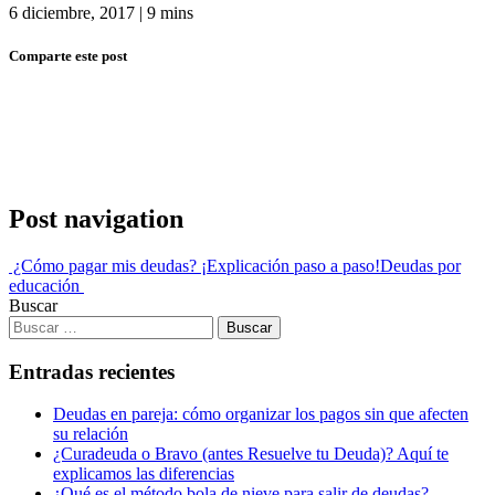
6 diciembre, 2017
|
9 mins
Comparte este post
Post navigation
¿Cómo pagar mis deudas? ¡Explicación paso a paso!
Deudas por
educación
Buscar
Entradas recientes
Deudas en pareja: cómo organizar los pagos sin que afecten
su relación
¿Curadeuda o Bravo (antes Resuelve tu Deuda)? Aquí te
explicamos las diferencias
¿Qué es el método bola de nieve para salir de deudas?