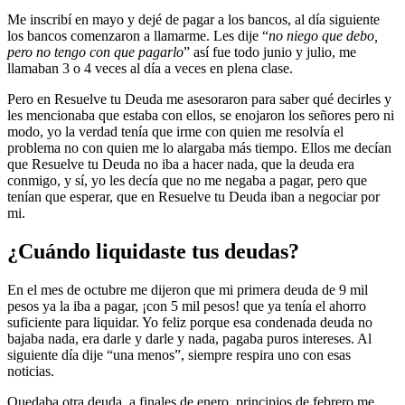
Me inscribí en mayo y dejé de pagar a los bancos, al día siguiente
los bancos comenzaron a llamarme. Les dije “
no niego que debo,
pero no tengo con que pagarlo
” así fue todo junio y julio, me
llamaban 3 o 4 veces al día a veces en plena clase.
Pero en Resuelve tu Deuda me asesoraron para saber qué decirles y
les mencionaba que estaba con ellos, se enojaron los señores pero ni
modo, yo la verdad tenía que irme con quien me resolvía el
problema no con quien me lo alargaba más tiempo. Ellos me decían
que Resuelve tu Deuda no iba a hacer nada, que la deuda era
conmigo, y sí, yo les decía que no me negaba a pagar, pero que
tenían que esperar, que en Resuelve tu Deuda iban a negociar por
mi.
¿Cuándo liquidaste tus deudas?
En el mes de octubre me dijeron que mi primera deuda de 9 mil
pesos ya la iba a pagar, ¡con 5 mil pesos! que ya tenía el ahorro
suficiente para liquidar. Yo feliz porque esa condenada deuda no
bajaba nada, era darle y darle y nada, pagaba puros intereses. Al
siguiente día dije “una menos”, siempre respira uno con esas
noticias.
Quedaba otra deuda, a finales de enero, principios de febrero me