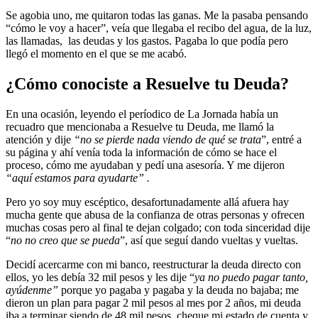
Se agobia uno, me quitaron todas las ganas. Me la pasaba pensando
“cómo le voy a hacer”, veía que llegaba el recibo del agua, de la luz,
las llamadas, las deudas y los gastos. Pagaba lo que podía pero
llegó el momento en el que se me acabó.
¿Cómo conociste a Resuelve tu Deuda?
En una ocasión, leyendo el períodico de La Jornada había un
recuadro que mencionaba a Resuelve tu Deuda, me llamó la
atención y dije
“no se pierde nada viendo de qué se trata
”, entré a
su página y ahí venía toda la información de cómo se hace el
proceso, cómo me ayudaban y pedí una asesoría. Y me dijeron
“aquí estamos para ayudarte” .
Pero yo soy muy escéptico, desafortunadamente allá afuera hay
mucha gente que abusa de la confianza de otras personas y ofrecen
muchas cosas pero al final te dejan colgado; con toda sinceridad dije
“
no no creo que se pueda
”, así que seguí dando vueltas y vueltas.
Decidí acercarme con mi banco, reestructurar la deuda directo con
ellos, yo les debía 32 mil pesos y les dije “
ya no puedo pagar tanto,
ayúdenme”
porque yo pagaba y pagaba y la deuda no bajaba; me
dieron un plan para pagar 2 mil pesos al mes por 2 años, mi deuda
iba a terminar siendo de 48 mil pesos, cheque mi estado de cuenta y